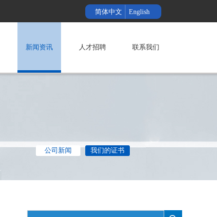
简体中文
English
新闻资讯
人才招聘
联系我们
公司新闻
我们的证书