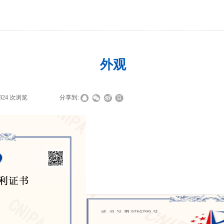
外观
324
次浏览
|
|
分享到: