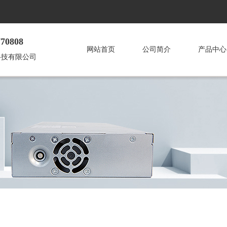
770808
网站首页
公司简介
产品中心
科技有限公司